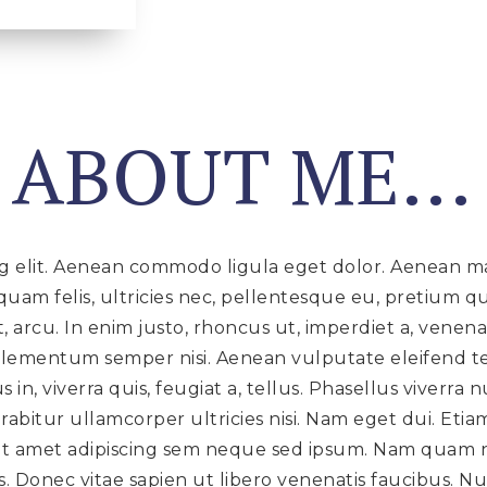
T ABOUT ME...
ng elit. Aenean commodo ligula eget dolor. Aenean ma
uam felis, ultricies nec, pellentesque eu, pretium q
t, arcu. In enim justo, rhoncus ut, imperdiet a, venena
elementum semper nisi. Aenean vulputate eleifend tel
 in, viverra quis, feugiat a, tellus. Phasellus viverr
urabitur ullamcorper ultricies nisi. Nam eget dui. Et
amet adipiscing sem neque sed ipsum. Nam quam nunc
 Donec vitae sapien ut libero venenatis faucibus. Nul