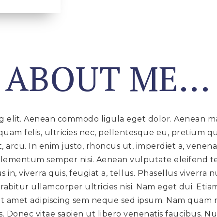
T ABOUT ME...
ng elit. Aenean commodo ligula eget dolor. Aenean ma
uam felis, ultricies nec, pellentesque eu, pretium q
t, arcu. In enim justo, rhoncus ut, imperdiet a, venena
elementum semper nisi. Aenean vulputate eleifend tel
 in, viverra quis, feugiat a, tellus. Phasellus viverr
urabitur ullamcorper ultricies nisi. Nam eget dui. Et
amet adipiscing sem neque sed ipsum. Nam quam nunc
 Donec vitae sapien ut libero venenatis faucibus. Nul